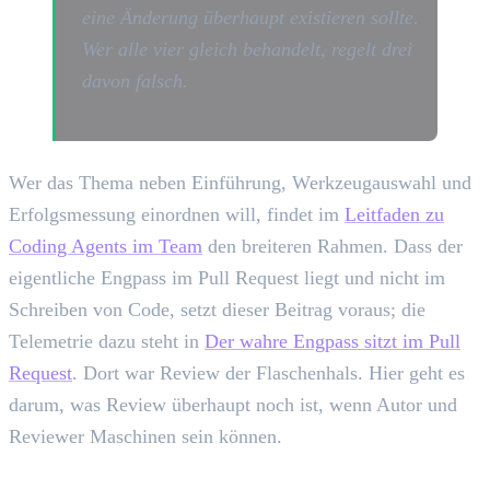
eine Änderung überhaupt existieren sollte.
Wer alle vier gleich behandelt, regelt drei
davon falsch.
Wer das Thema neben Einführung, Werkzeugauswahl und
Erfolgsmessung einordnen will, findet im
Leitfaden zu
Coding Agents im Team
den breiteren Rahmen. Dass der
eigentliche Engpass im Pull Request liegt und nicht im
Schreiben von Code, setzt dieser Beitrag voraus; die
Telemetrie dazu steht in
Der wahre Engpass sitzt im Pull
Request
. Dort war Review der Flaschenhals. Hier geht es
darum, was Review überhaupt noch ist, wenn Autor und
Reviewer Maschinen sein können.