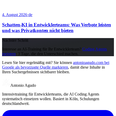
4. August 2026
·
de
Schatten-KI in Entwicklerteams: Was Verbote leisten
und was Privatkonten nicht bieten
Nächster Schritt
Interesse an AI-Training für Ihr Entwicklerteam?
Coding Agents
meistern
: 3 Tage, die den Unterschied machen.
Lesen Sie hier regelmäßig mit? Sie können
antonioagudo.com bei
Google als bevorzugte Quelle markieren
, damit diese Inhalte in
Ihren Suchergebnissen sichtbarer bleiben.
Antonio Agudo
Intensivtraining für Entwicklerteams, die AI Coding Agents
systematisch einsetzen wollen. Basiert in Köln, Schulungen
deutschlandweit.