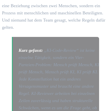
eine Beziehung zwischen zwei Menschen, sondern ein
Prozess mit menschlichen und maschinellen Beteiligten.
Und niemand hat dem Team gesagt, welche Regeln dafür
gelten.
Kurz gefasst:
„KI-Code-Review“ ist keine
einzelne Tätigkeit, sondern ein Vier-
Parteien-Problem: Mensch prüft Mensch, KI
prüft Mensch, Mensch prüft KI, KI prüft KI.
Jede Konstellation hat ein anderes
Versagensmuster und braucht eine andere
Regel. KI-Reviewer arbeiten bei einzelnen
Zeilen zuverlässig und haben strukturelle
Schwächen, wenn es um die Frage geht, ob